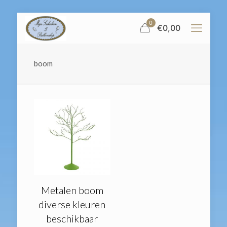
0
€
0,00
boom
Metalen boom
diverse kleuren
beschikbaar