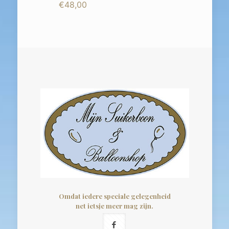
€
48,00
Omdat iedere speciale gelegenheid
net ietsje meer mag zijn.