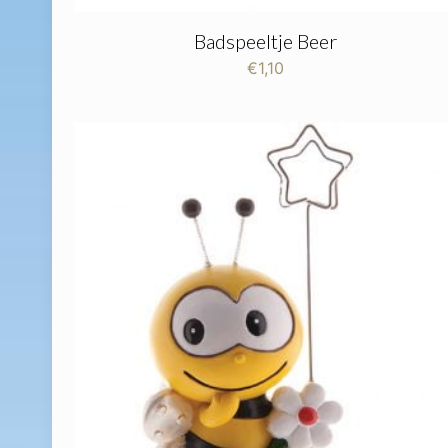
Badspeeltje Beer
€
1,10