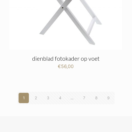
dienblad fotokader op voet
€
56,00
1
2
3
4
…
7
8
9