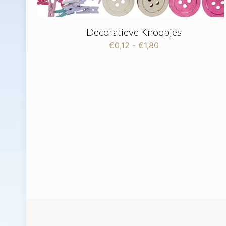
Decoratieve Knoopjes
Prijsklasse:
€
0,12
-
€
1,80
€0,12
tot
€1,80