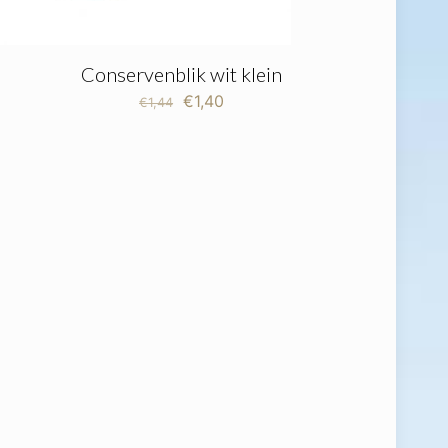
Conservenblik wit klein
Oorspronkelijke
Huidige
€
1,40
€
1,44
prijs
prijs
was:
is:
€1,44.
€1,40.