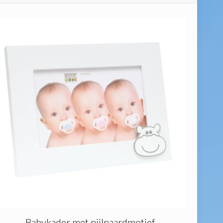
Babykader met nijlpaardmotief