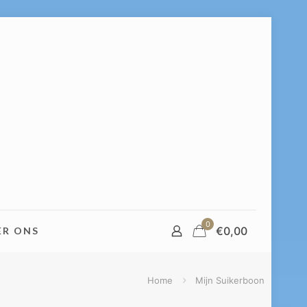
0
€
0,00
ER ONS
Home
Mijn Suikerboon