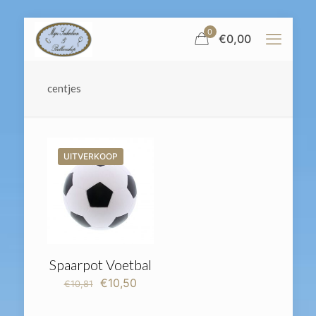
0
€
0,00
centjes
UITVERKOOP
Spaarpot Voetbal
Oorspronkelijke
Huidige
€
10,50
€
10,81
prijs
prijs
was:
is: