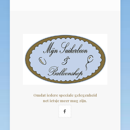
€0,25
Omdat iedere speciale gelegenheid
net ietsje meer mag zijn.