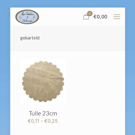
0
€
0,00
gekarteld
Tulle 23cm
Prijsklasse:
€
0,11
-
€
0,25
€0,11
tot