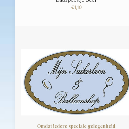
€
1,10
Omdat iedere speciale gelegenheid