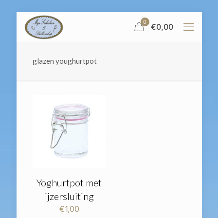
0
€
0,00
glazen youghurtpot
Yoghurtpot met
ijzersluiting
€
1,00