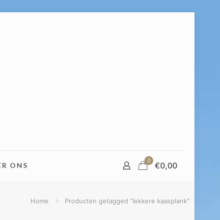
0
€
0,00
ER ONS
Home
Producten getagged “lekkere kaasplank”