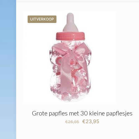
UITVERKOOP
Grote papfles met 30 kleine papflesjes
Oorspronkelijke
Huidige
€
23,95
€
26,95
prijs
prijs
was:
is: