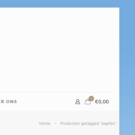
0
€
0,00
ER ONS
Home
Producten getagged “papfes”