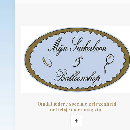
€26,95.
€23,95.
Omdat iedere speciale gelegenheid
net ietsje meer mag zijn.