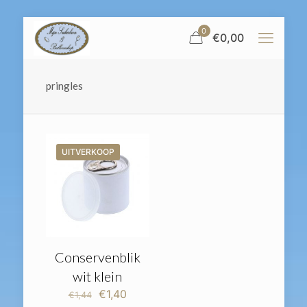
0
€
0,00
pringles
UITVERKOOP
Conservenblik
wit klein
Oorspronkelijke
Huidige
€
1,40
€
1,44
prijs
prijs