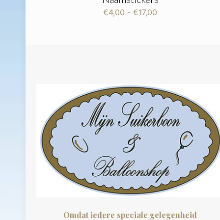
Prijsklasse:
€
4,00
-
€
17,00
€4,00
tot
€17,00
Omdat iedere speciale gelegenheid