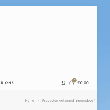
0
€
0,00
ER ONS
Home
Producten getagged “ringendoos”