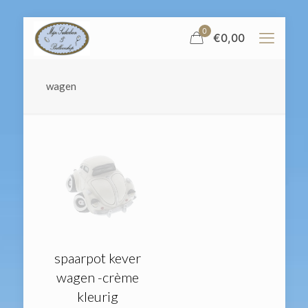
0
€
0,00
wagen
spaarpot kever
wagen -crème
kleurig