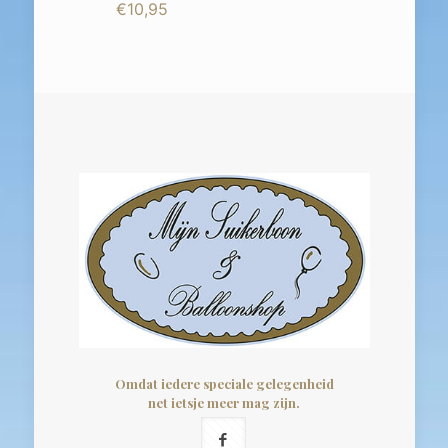
€
10,95
Omdat iedere speciale gelegenheid
net ietsje meer mag zijn.