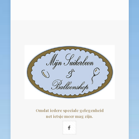
Omdat iedere speciale gelegenheid
net ietsje meer mag zijn.