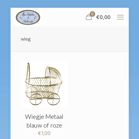
0
€
0,00
wieg
Wiegje Metaal
blauw of roze
€
1,00