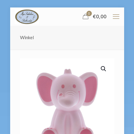
0
€
0,00
Winkel