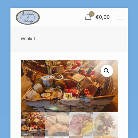
0
€
0,00
Winkel