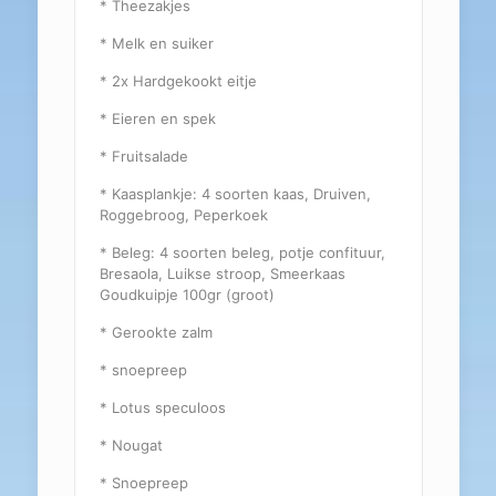
* Theezakjes
* Melk en suiker
* 2x Hardgekookt eitje
* Eieren en spek
* Fruitsalade
* Kaasplankje: 4 soorten kaas, Druiven,
Roggebroog, Peperkoek
* Beleg: 4 soorten beleg, potje confituur,
Bresaola, Luikse stroop, Smeerkaas
Goudkuipje 100gr (groot)
* Gerookte zalm
* snoepreep
* Lotus speculoos
* Nougat
* Snoepreep