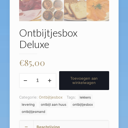
Ontbijtjesbox
Deluxe
€
85,00
Ontbijtjesbox
Toevoegen aan
Deluxe
winkelwagen
aantal
Categorie:
Ontbijtjesbox
Tags:
lekkers
levering
ontbijt aan huus
ontbijtjesbox
ontbijtjesmand
Beschrijving