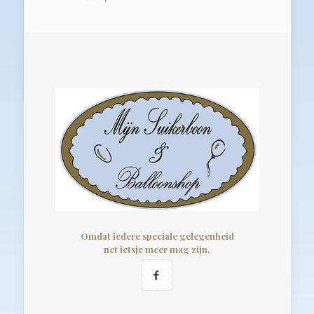
Omdat iedere speciale gelegenheid
net ietsje meer mag zijn.