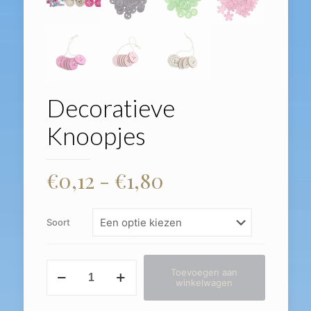
Decoratieve
Knoopjes
Prijsklasse:
€
0,12
-
€
1,80
€0,12
tot
Soort
€1,80
Decoratieve
Toevoegen aan
Knoopjes
winkelwagen
aantal