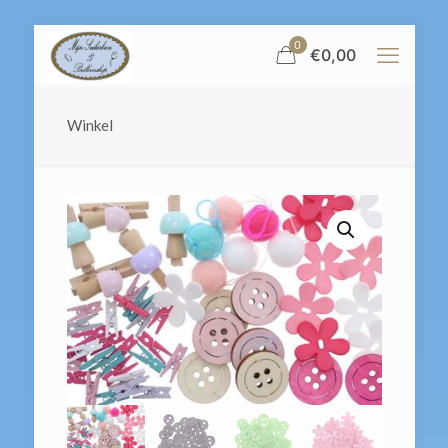
0
€
0,00
Winkel