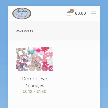
0
€
0,00
accesoires
Decoratieve
Knoopjes
Prijsklasse:
€
0,12
-
€
1,80
€0,12
tot
€1,80