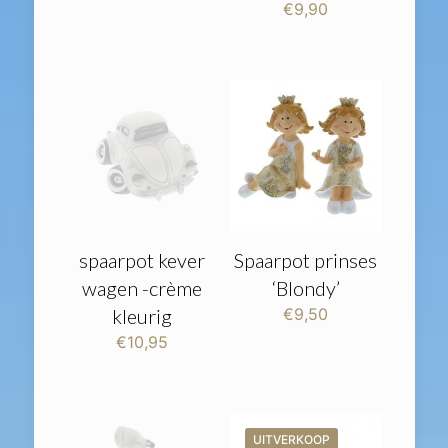
€
9,90
spaarpot kever
Spaarpot prinses
wagen -crème
‘Blondy’
kleurig
€
9,50
€
10,95
UITVERKOOP