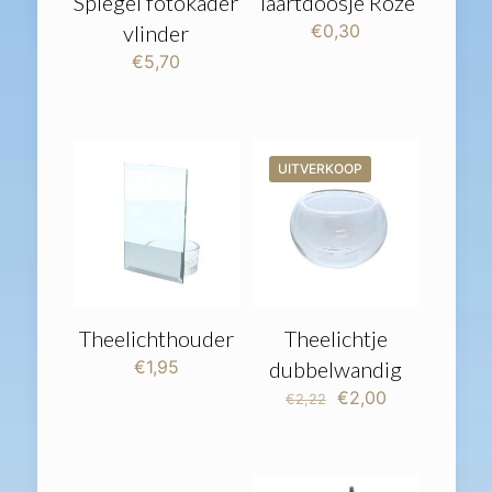
Spiegel fotokader
Taartdoosje Roze
vlinder
€
0,30
€
5,70
UITVERKOOP
Theelichthouder
Theelichtje
€
1,95
dubbelwandig
Oorspronkelijke
Huidige
€
2,00
€
2,22
prijs
prijs
was:
is:
€2,22.
€2,00.