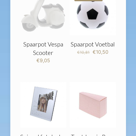
Spaarpot Vespa
Spaarpot Voetbal
Oorspronkelijke
Huidige
Scooter
€
10,50
€
10,81
prijs
prijs
€
9,05
was:
is:
€10,81.
€10,50.