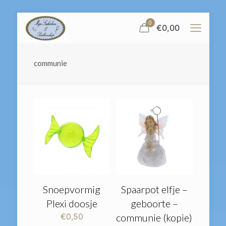
0
€
0,00
communie
Snoepvormig
Spaarpot elfje –
Plexi doosje
geboorte –
€
0,50
communie (kopie)