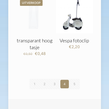
UITVERKOOP
transparant hoog
Vespa fotoclip
tasje
€
2,20
Oorspronkelijke
Huidige
€
0,48
€
0,50
prijs
prijs
was:
is:
€0,50.
€0,48.
1
2
3
4
5