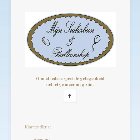
Omdat iedere speciale gelegenheid
net ietsje meer mag zijn.
Klantendienst
Account