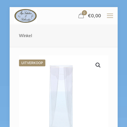
0
€
0,00
Winkel
UITVERKOOP