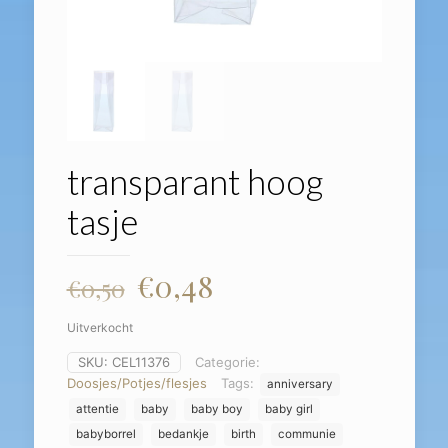
transparant hoog
tasje
Oorspronkelijke
Huidige
€
0,48
€
0,50
prijs
prijs
Uitverkocht
was:
is:
SKU:
CEL11376
Categorie:
€0,50.
€0,48.
Doosjes/Potjes/flesjes
Tags:
anniversary
attentie
baby
baby boy
baby girl
babyborrel
bedankje
birth
communie