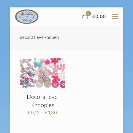
0
€
0,00
decoratieve knopen
Decoratieve
Knoopjes
Prijsklasse:
€
0,12
-
€
1,80
€0,12
tot
€1,80