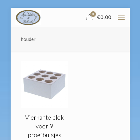
0
€
0,00
houder
Vierkante blok
voor 9
proefbuisjes