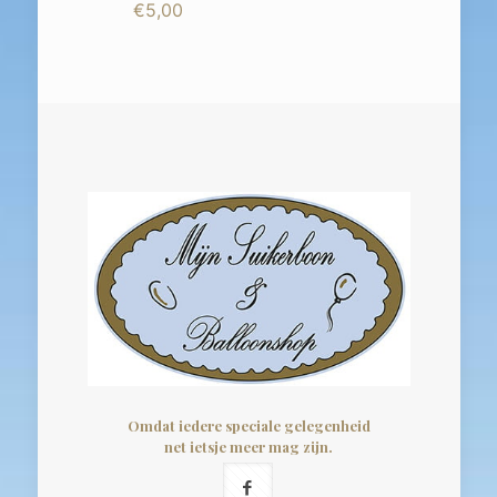
€
5,00
Omdat iedere speciale gelegenheid
net ietsje meer mag zijn.