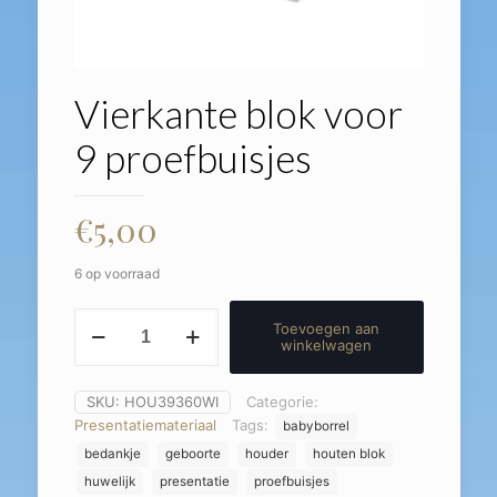
Vierkante blok voor
9 proefbuisjes
€
5,00
6 op voorraad
Vierkante
Toevoegen aan
blok
winkelwagen
voor
9
proefbuisjes
SKU:
HOU39360WI
Categorie:
aantal
Presentatiemateriaal
Tags:
babyborrel
bedankje
geboorte
houder
houten blok
huwelijk
presentatie
proefbuisjes