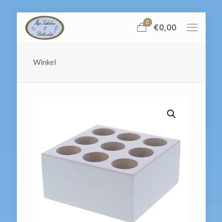
0
€
0,00
Winkel