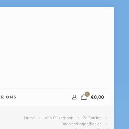
0
€
0,00
ER ONS
Home
Mijn Suikerboon
Zelf vullen
Doosjes/Potjes/flesjes