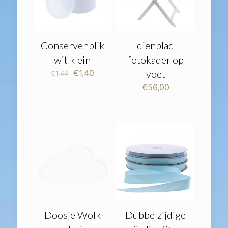
Conservenblik
dienblad
wit klein
fotokader op
Oorspronkelijke
Huidige
€
1,40
voet
€
1,44
prijs
prijs
€
56,00
was:
is:
€1,44.
€1,40.
Doosje Wolk
Dubbelzijdige