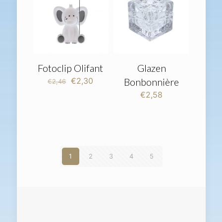
Fotoclip Olifant
Glazen
Oorspronkelijke
Huidige
€
2,30
Bonbonnière
€
2,46
prijs
prijs
€
2,58
was:
is:
€2,46.
€2,30.
1
2
3
4
5