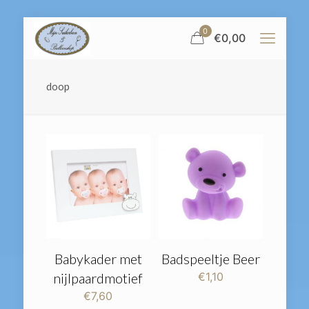
0
€
0,00
doop
Babykader met
Badspeeltje Beer
nijlpaardmotief
€
1,10
€
7,60