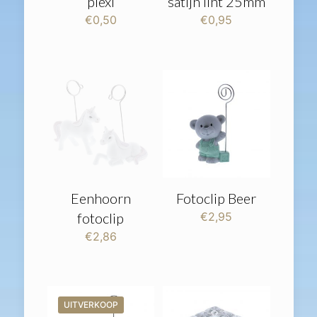
plexi
satijn lint 25mm
€
0,50
€
0,95
Eenhoorn
Fotoclip Beer
fotoclip
€
2,95
€
2,86
UITVERKOOP