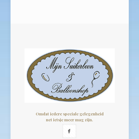
Omdat iedere speciale gelegenheid
net ietsje meer mag zijn.