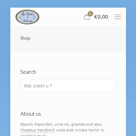
0
€
0,00
Shop
Search
About us
Mauris imperdiet, urna mi, gravida sod ales.
Vivamus hendrerit
nulla erat ornare tortor in
vestibulum id.