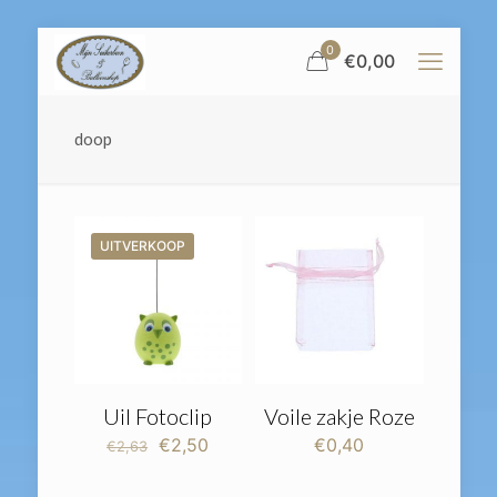
0
€
0,00
doop
UITVERKOOP
Uil Fotoclip
Voile zakje Roze
Oorspronkelijke
Huidige
€
2,50
€
0,40
€
2,63
prijs
prijs
was:
is: