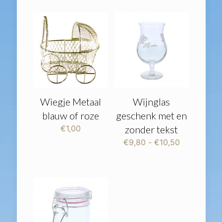
€2,63.
€2,50.
Wiegje Metaal
Wijnglas
blauw of roze
geschenk met en
€
1,00
zonder tekst
Prijsklasse:
€
9,80
-
€
10,50
€9,80
tot
€10,50