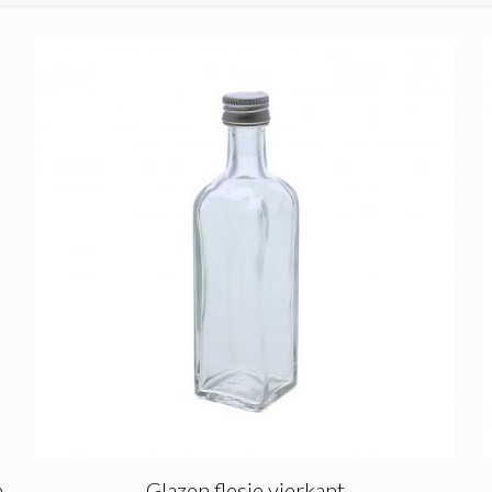
n
Glazen flesje vierkant