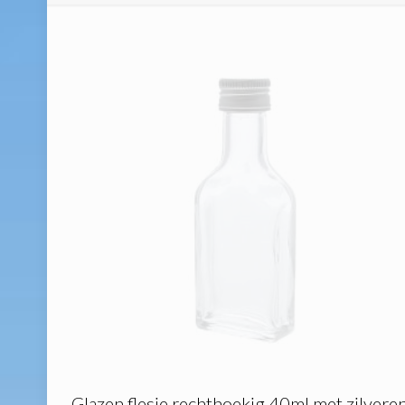
Glazen flesje rechthoekig 40ml met zilvere