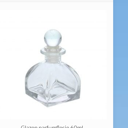
Glazen parfumflesje 60ml