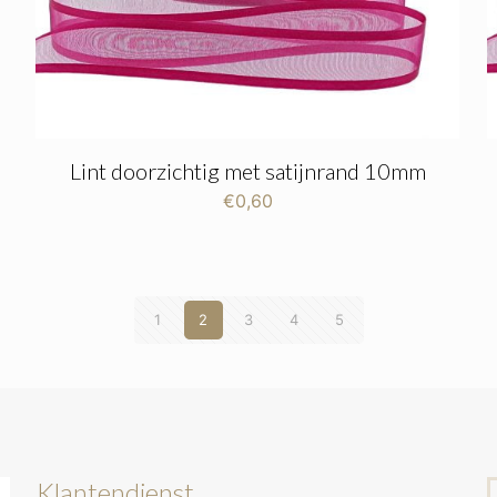
Lint doorzichtig met satijnrand 10mm
€
0,60
1
2
3
4
5
Klantendienst