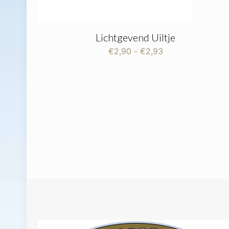
Lichtgevend Uiltje
Prijsklasse:
€
2,90
-
€
2,93
€2,90
tot
€2,93